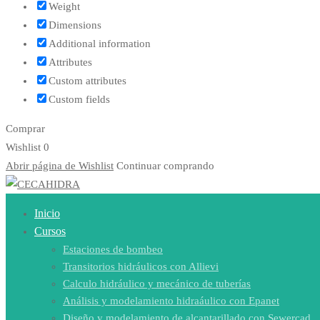
Weight
Dimensions
Additional information
Attributes
Custom attributes
Custom fields
Comprar
Wishlist
0
Abrir página de Wishlist
Continuar comprando
Inicio
Cursos
Estaciones de bombeo
Transitorios hidráulicos con Allievi
Calculo hidráulico y mecánico de tuberías
Análisis y modelamiento hidraáulico con Epanet
Diseño y modelamiento de alcantarillado con Sewercad